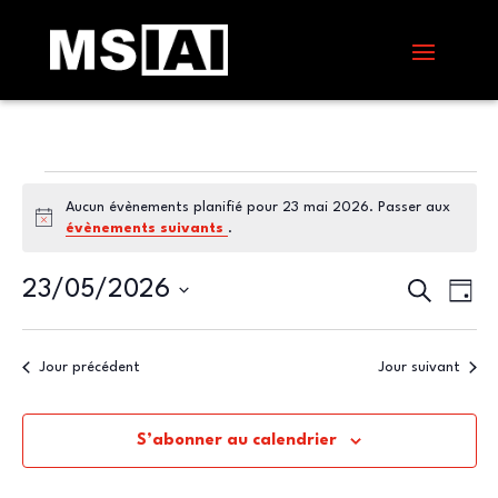
Évènements
Aucun évènements planifié pour 23 mai 2026. Passer aux
for
Notice
évènements suivants
.
23
mai
Recherc
Nav
23/05/2026
Recherche
Jour
de
et
2026
Sélectionnez
vue
navigat
une
Évè
date.
Jour précédent
Jour suivant
de
vues
Évènem
S’abonner au calendrier