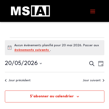
Évènements
Aucun évènements planifié pour 20 mai 2026. Passer aux
for
Notice
évènements suivants
.
20
mai
Recherc
Nav
20/05/2026
Recherche
Jour
de
et
2026
Sélectionnez
vue
navigat
une
Évè
date.
Jour précédent
Jour suivant
de
vues
Évènem
S’abonner au calendrier